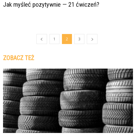
Jak myśleć pozytywnie — 21 ćwiczeń?
1
2
3
ZOBACZ TEŻ