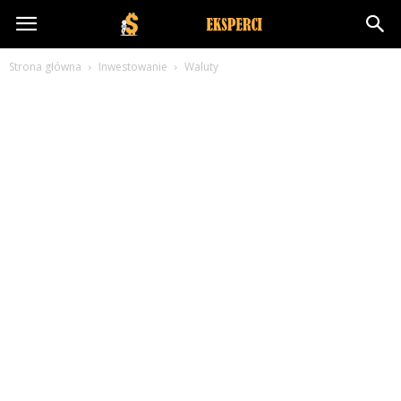
NakreceniEksperci.pl
Strona główna
Inwestowanie
Waluty