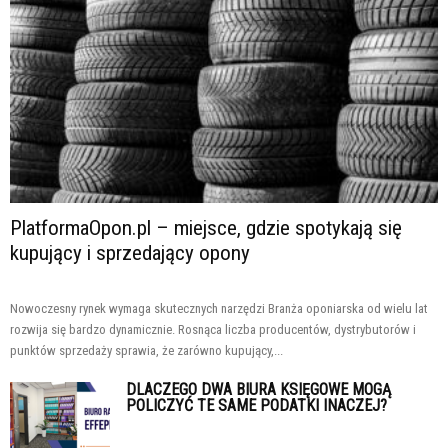
PlatformaOpon.pl – miejsce, gdzie spotykają się
kupujący i sprzedający opony
Nowoczesny rynek wymaga skutecznych narzędzi Branża oponiarska od wielu lat
rozwija się bardzo dynamicznie. Rosnąca liczba producentów, dystrybutorów i
punktów sprzedaży sprawia, że zarówno kupujący,...
DLACZEGO DWA BIURA KSIĘGOWE MOGĄ
POLICZYĆ TE SAME PODATKI INACZEJ?