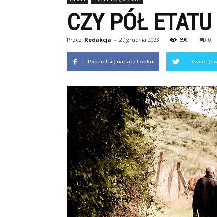
CZY PÓŁ ETATU
Przez
Redakcja
-
27 grudnia 2023
690
0
Podziel się na Facebooku
Tweet (Ćw