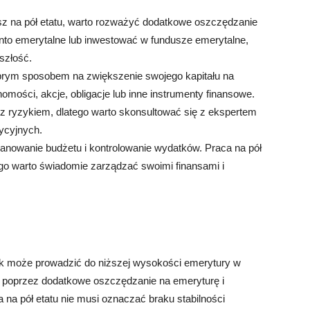
sz na pół etatu, warto rozważyć dodatkowe oszczędzanie
to emerytalne lub inwestować w fundusze emerytalne,
szłość.
rym sposobem na zwiększenie swojego kapitału na
ości, akcje, obligacje lub inne instrumenty finansowe.
 z ryzykiem, dlatego warto skonsultować się z ekspertem
ycyjnych.
anowanie budżetu i kontrolowanie wydatków. Praca na pół
go warto świadomie zarządzać swoimi finansami i
dnak może prowadzić do niższej wysokości emerytury w
o poprzez dodatkowe oszczędzanie na emeryturę i
na pół etatu nie musi oznaczać braku stabilności