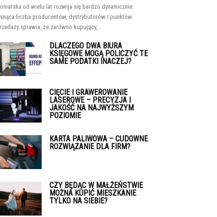
oniarska od wielu lat rozwija się bardzo dynamicznie.
snąca liczba producentów, dystrybutorów i punktów
rzedaży sprawia, że zarówno kupujący,...
DLACZEGO DWA BIURA
KSIĘGOWE MOGĄ POLICZYĆ TE
SAME PODATKI INACZEJ?
CIĘCIE I GRAWEROWANIE
LASEROWE – PRECYZJA I
JAKOŚĆ NA NAJWYŻSZYM
POZIOMIE
KARTA PALIWOWA – CUDOWNE
ROZWIĄZANIE DLA FIRM?
CZY BĘDĄC W MAŁŻEŃSTWIE
MOŻNA KUPIĆ MIESZKANIE
TYLKO NA SIEBIE?