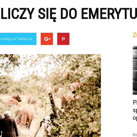
 LICZY SIĘ DO EMERYT
Z
ierkaj) na Twitterze
P
s
o
No