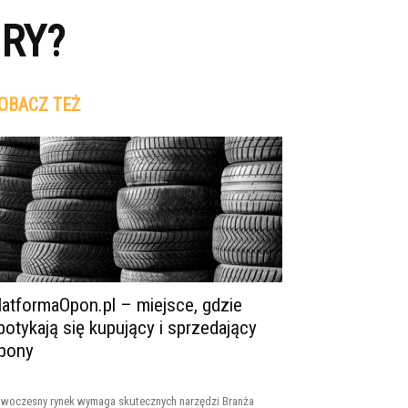
URY?
OBACZ TEŻ
latformaOpon.pl – miejsce, gdzie
potykają się kupujący i sprzedający
pony
woczesny rynek wymaga skutecznych narzędzi Branża