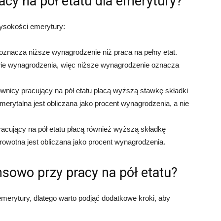
cy na pół etatu dla emerytury?
wysokości emerytury:
oznacza niższe wynagrodzenie niż praca na pełny etat.
wie wynagrodzenia, więc niższe wynagrodzenie oznacza
wnicy pracujący na pół etatu płacą wyższą stawkę składki
emerytalna jest obliczana jako procent wynagrodzenia, a nie
cujący na pół etatu płacą również wyższą składkę
rowotna jest obliczana jako procent wynagrodzenia.
nsowo przy pracy na pół etatu?
emerytury, dlatego warto podjąć dodatkowe kroki, aby