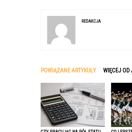
REDAKCJA
POWIĄZANE ARTYKUŁY
WIĘCEJ OD
CZY PRACUJĄC NA PÓŁ ETATU
CO LEPSZE