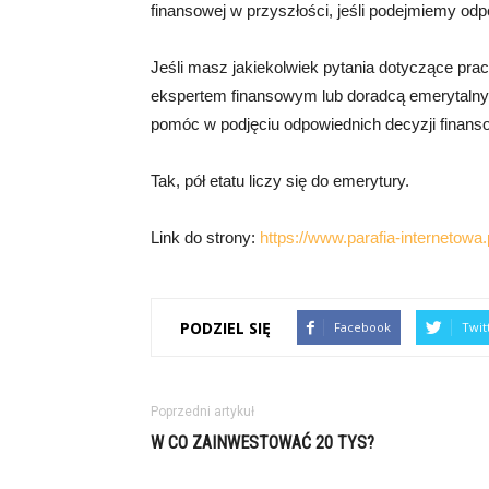
finansowej w przyszłości, jeśli podejmiemy odpo
Jeśli masz jakiekolwiek pytania dotyczące pracy
ekspertem finansowym lub doradcą emerytalnym.
pomóc w podjęciu odpowiednich decyzji finans
Tak, pół etatu liczy się do emerytury.
Link do strony:
https://www.parafia-internetowa.
PODZIEL SIĘ
Facebook
Twit
Poprzedni artykuł
W CO ZAINWESTOWAĆ 20 TYS?