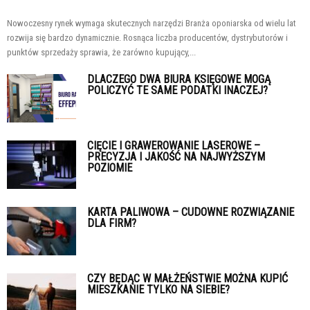
Nowoczesny rynek wymaga skutecznych narzędzi Branża oponiarska od wielu lat
rozwija się bardzo dynamicznie. Rosnąca liczba producentów, dystrybutorów i
punktów sprzedaży sprawia, że zarówno kupujący,...
DLACZEGO DWA BIURA KSIĘGOWE MOGĄ
POLICZYĆ TE SAME PODATKI INACZEJ?
CIĘCIE I GRAWEROWANIE LASEROWE –
PRECYZJA I JAKOŚĆ NA NAJWYŻSZYM
POZIOMIE
KARTA PALIWOWA – CUDOWNE ROZWIĄZANIE
DLA FIRM?
CZY BĘDĄC W MAŁŻEŃSTWIE MOŻNA KUPIĆ
MIESZKANIE TYLKO NA SIEBIE?