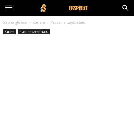
NakreceniEksperci.pl
Strona główna
Kariera
Praca na część etatu
Kariera
Praca na część etatu